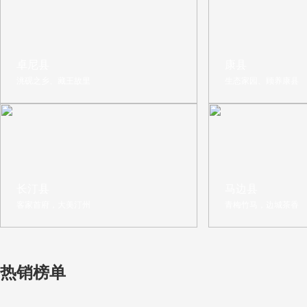
卓尼县
康县
洮砚之乡、藏王故里
生态家园、顾养康县
长汀县
马边县
客家首府，大美汀州
青梅竹马，边城茶香
热销榜单