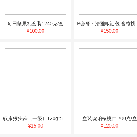
每日坚果礼盒装1240克/盒
B套餐：清雅粮油包 含核桃油
¥100.00
¥150.00
驭康猴头菇（一级）120g*50袋/件
盒装琥珀核桃仁 700克/盒
¥15.00
¥120.00