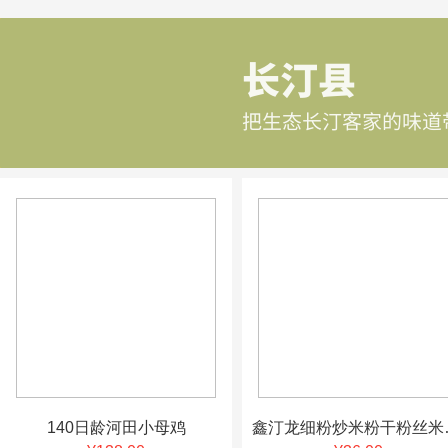
140日龄河田小母鸡
鑫汀龙细粉炒米