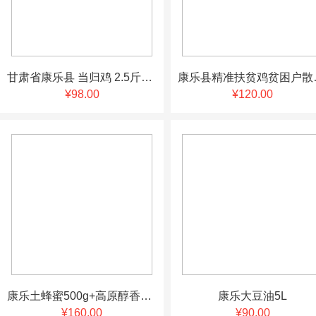
甘肃省康乐县 当归鸡 2.5斤以上 真空包装 中草药饲喂 包邮
康乐县精准扶贫
¥98.00
¥120.00
康乐土蜂蜜500g+高原醇香枸杞蜜500g{送手提袋}
康乐大豆油5L
¥160.00
¥90.00