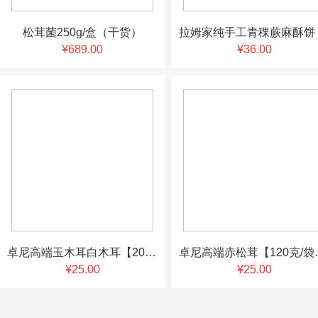
松茸菌250g/盒（干货）
¥689.00
¥36.00
卓尼高端玉木耳白木耳【200克/袋】头茬 新货 不卖陈货洗净 泡二十分钟即可炒菜 涮火锅
卓尼高端赤松茸【120克
¥25.00
¥25.00