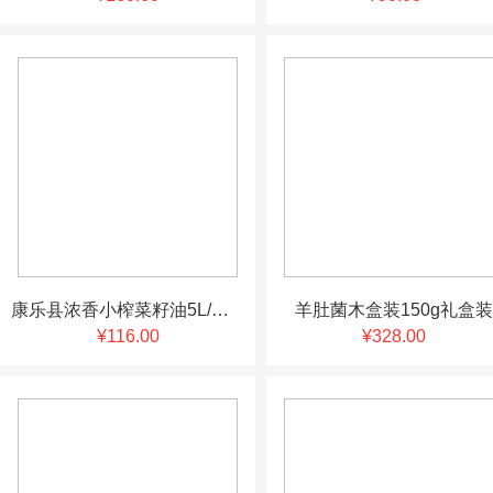
康乐县浓香小榨菜籽油5L/桶 包邮
羊肚菌木盒装150g礼盒装
¥116.00
¥328.00