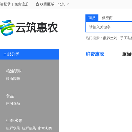
请
登录
|
免费注册
收货区域：
北京
商品
供应商
热门搜索：
散养土鸡
手工鞋
消费惠农
旅游
全部分类
粮油调味
粮油调味
食品
休闲食品
生鲜水果
新鲜水果
新鲜蔬菜
家禽肉类