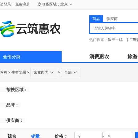
请
登录
|
免费注册
收货区域：
北京
商品
供应商
热门搜索：
散养土鸡
手工鞋
消费惠农
旅游
全部分类
首页
>
生鲜水果
>
家禽肉类
>
全部
帮扶区域：
品牌：
供应商：
综合
销量
价格
-