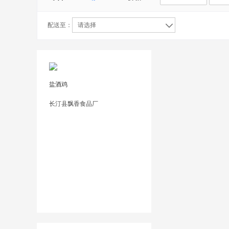
配送至：
请选择
盐酒鸡
长汀县飘香食品厂