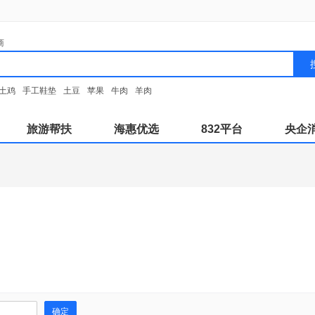
商
土鸡
手工鞋垫
土豆
苹果
牛肉
羊肉
旅游帮扶
海惠优选
832平台
央企