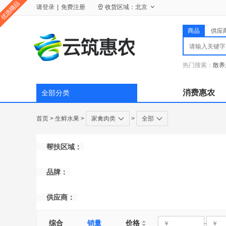
请
登录
|
免费注册
收货区域：
北京
商品
供应
热门搜索：
散养
消费惠农
全部分类
首页
>
生鲜水果
>
家禽肉类
>
全部
帮扶区域：
品牌：
供应商：
综合
销量
价格
-