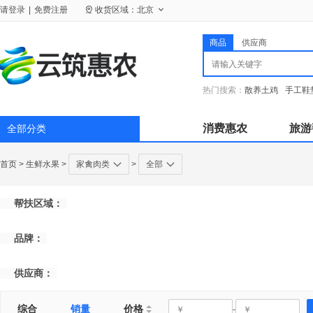
请
登录
|
免费注册
收货区域：
北京
商品
供应商
热门搜索：
散养土鸡
手工鞋
消费惠农
旅游
全部分类
首页
>
生鲜水果
>
家禽肉类
>
全部
帮扶区域：
品牌：
供应商：
综合
销量
价格
-