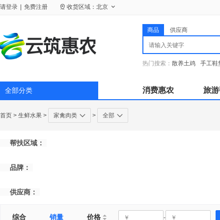
请
登录
|
免费注册
收货区域：
北京
商品
供应商
热门搜索：
散养土鸡
手工鞋
消费惠农
旅游
全部分类
首页
>
生鲜水果
>
家禽肉类
>
全部
帮扶区域：
品牌：
供应商：
综合
销量
价格
-