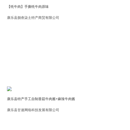
【牦牛肉】手撕牦牛肉原味
康乐县捌叁柒土特产商贸有限公司
康乐县特产手工自制香菇牛肉酱+麻辣牛肉酱
康乐县甘速网络科技发展有限公司