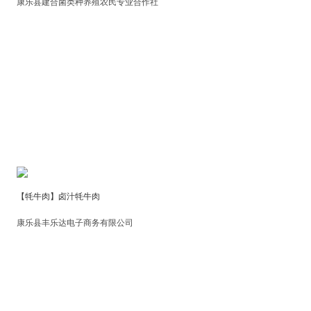
康乐县建合菌类种养殖农民专业合作社
【牦牛肉】卤汁牦牛肉
康乐县丰乐达电子商务有限公司