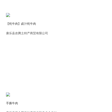
【牦牛肉】卤汁牦牛肉
康乐县农腾土特产商贸有限公司
手撕牛肉