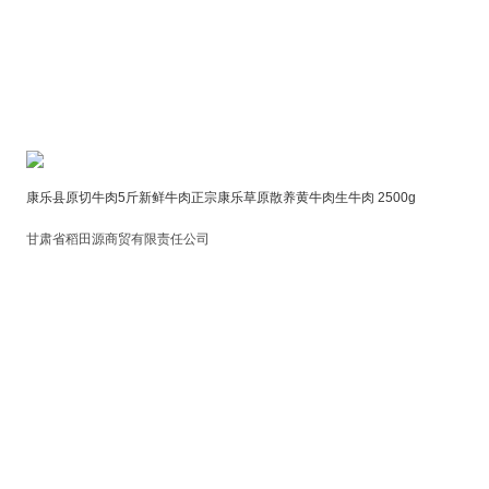
康乐县原切牛肉5斤新鲜牛肉正宗康乐草原散养黄牛肉生牛肉 2500g
甘肃省稻田源商贸有限责任公司