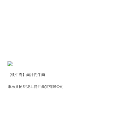
【牦牛肉】卤汁牦牛肉
康乐县捌叁柒土特产商贸有限公司